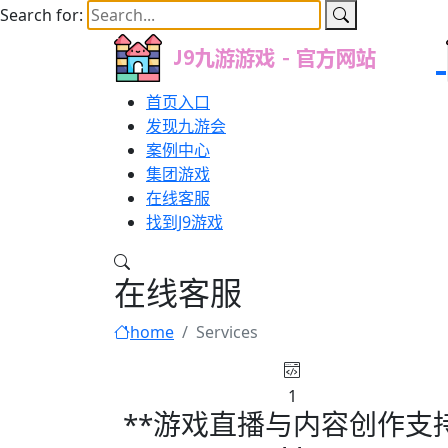
Search for:
首页入口
发现九游会
案例中心
集团游戏
在线客服
找到J9游戏
在线客服
home
Services
1
**游戏直播与内容创作支