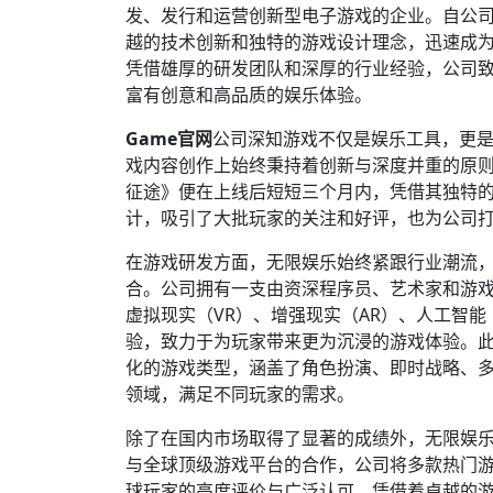
发、发行和运营创新型电子游戏的企业。自公
越的技术创新和独特的游戏设计理念，迅速成
凭借雄厚的研发团队和深厚的行业经验，公司
富有创意和高品质的娱乐体验。
Game官网
公司深知游戏不仅是娱乐工具，更
戏内容创作上始终秉持着创新与深度并重的原
征途》便在上线后短短三个月内，凭借其独特
计，吸引了大批玩家的关注和好评，也为公司
在游戏研发方面，无限娱乐始终紧跟行业潮流
合。公司拥有一支由资深程序员、艺术家和游
虚拟现实（VR）、增强现实（AR）、人工智能
验，致力于为玩家带来更为沉浸的游戏体验。
化的游戏类型，涵盖了角色扮演、即时战略、
领域，满足不同玩家的需求。
除了在国内市场取得了显著的成绩外，无限娱
与全球顶级游戏平台的合作，公司将多款热门
球玩家的高度评价与广泛认可。凭借着卓越的