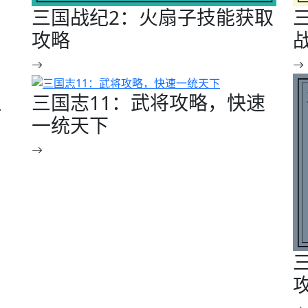
三国战纪2：火扇子技能获取
攻略
血
三国志11：武将攻略，快速
一统天下