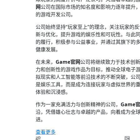
网
公司在国际市场的知名度和影响力逐年提升
的游戏开发公司。
公司始终坚持“玩家至上”的理念，关注玩家的
新与优化，提升游戏的娱乐性和可玩性。与此
的履行，积极参与公益事业，并通过其旗下的
健康发展。
在未来，
Game官网
公司将继续致力于技术创
力和创新性的游戏作品为目标，推动全球电子
拟现实和人工智能等前沿技术的不断突破，公
是娱乐工具，而是成为连接玩家与虚拟世界的
体验和沉浸感。
作为一家充满活力与创新精神的公司，
Game
沿，凭借雄心壮志与卓越的产品，向着成为全
进。
查看更多