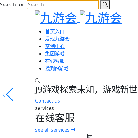
Search for:
首页入口
发现九游会
案例中心
集团游戏
在线客服
找到J9游戏
J9游戏探索未知，游戏新
Contact us
services
在线客服
see all services