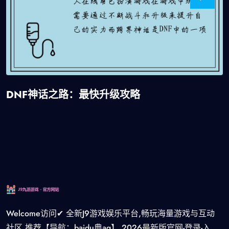
DNF神话之路：最快升级攻略
Welcome访问✔ 全新J9游戏娱乐平台,畅玩海量游戏与互动
社区,推荐【导航：baidu典ag】 2026最新版官网-登录-入