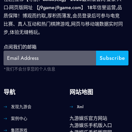
口-网页版网址 【j9game-j9game.com】 18年信誉运营,品
质保障！博观而约取,厚积而薄发,会员登录后可参与电竞
比赛、真人互动和热门棋牌游戏,网页与移动端数据实时同
步,体验无缝畅玩。
点阅我们的邮箱
*我们不会分享您的个人信息
导航
网站地图
发现九游会
Xml
九游娱乐官方网站
案例中心
九游娱乐手机版入口
集团游戏