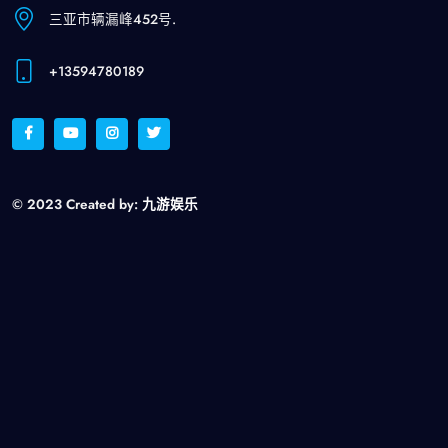
三亚市辆漏峰452号.
+13594780189
© 2023 Created by:
九游娱乐