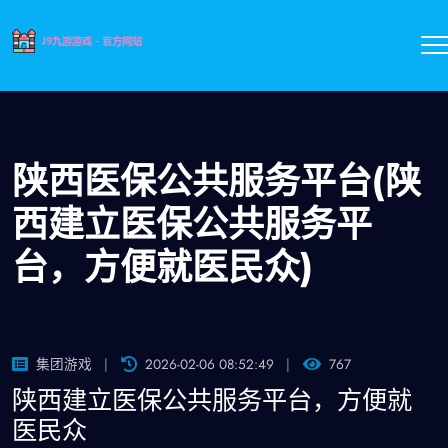
陕西医保公共服务平台(陕
西建立医保公共服务平
台，方便就医民众)
集团游戏
2026-02-06 08:52:49
767
陕西建立医保公共服务平台，方便就
医民众