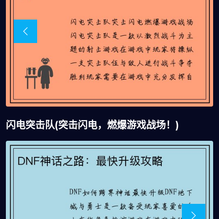
闪电突击队(突击闪电，燃爆游戏战场！)