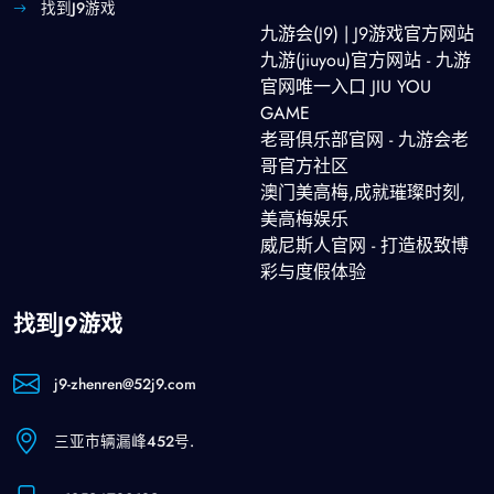
找到J9游戏
九游会(J9) | J9游戏官方网站
九游(jiuyou)官方网站 - 九游
官网唯一入口 JIU YOU
GAME
老哥俱乐部官网 - 九游会老
哥官方社区
澳门美高梅,成就璀璨时刻,
美高梅娱乐
威尼斯人官网 - 打造极致博
彩与度假体验
找到J9游戏
j9-zhenren@52j9.com
三亚市辆漏峰452号.