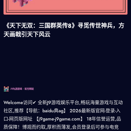
《天下无双：三国群英传8》寻觅传世神兵，方
天画戟引天下风云
Welcome访问✔ 全新J9游戏娱乐平台,畅玩海量游戏与互动
社区,推荐【导航：baidu典ag】 2026最新版官网-登录-入
口-网页版网址 【j9game-j9game.com】 18年信誉运营,品
质保障！博观而约取,厚积而薄发,会员登录后可参与电竞