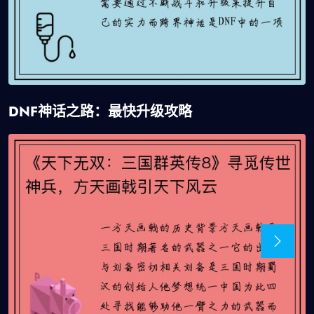
DNF神话之路：最快升级攻略