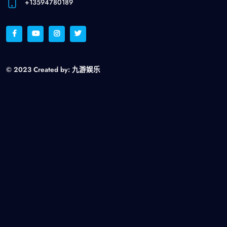
+13594780189
© 2023 Created by:
九游娱乐