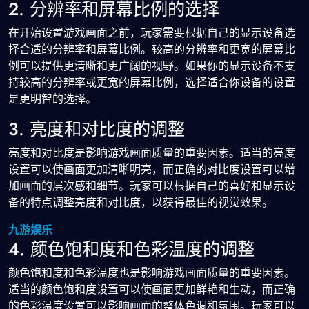
2. 分辨率和屏幕比例的选择
在开始设置游戏画面之前，玩家需要根据自己的显示设备选
择合适的分辨率和屏幕比例。较高的分辨率和更宽的屏幕比
例可以提供更清晰和更广阔的视野。如果你的显示设备不支
持较高的分辨率或更宽的屏幕比例，选择适合你设备的设置
是更明智的选择。
3. 亮度和对比度的调整
亮度和对比度是影响游戏画面质量的重要因素。适当的亮度
设置可以使画面更加清晰明亮，而正确的对比度设置可以增
加画面的层次感和细节。玩家可以根据自己的喜好和显示设
备的特点调整亮度和对比度，以获得最佳的视觉效果。
九游娱乐
4. 颜色饱和度和色彩温度的调整
颜色饱和度和色彩温度也是影响游戏画面质量的重要因素。
适当的颜色饱和度设置可以使画面更加鲜艳和生动，而正确
的色彩温度设置可以影响画面的整体色调和氛围。玩家可以