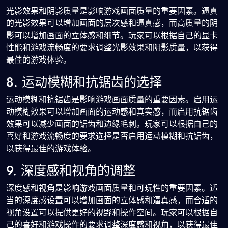
光影效果和阴影质量是影响游戏画面质量的重要因素。逼真
的光影效果可以增加画面的层次感和逼真感，而高质量的阴
影可以增加画面的立体感和细节。玩家可以根据自己的显卡
性能和游戏流畅度的要求调整光影效果和阴影质量，以获得
最佳的游戏体验。
8. 运动模糊和抗锯齿的选择
运动模糊和抗锯齿是影响游戏画面质量的重要因素。启用运
动模糊效果可以增加画面的运动感和真实感，而启用抗锯齿
效果可以减少画面的锯齿和边缘毛刺。玩家可以根据自己的
喜好和游戏流畅度的要求选择是否启用运动模糊和抗锯齿，
以获得最佳的游戏体验。
9. 深度感和视角的调整
深度感和视角是影响游戏画面质量和可玩性的重要因素。适
当的深度感设置可以增加画面的立体感和逼真感，而合适的
视角设置可以提供更好的视野和操作空间。玩家可以根据自
己的喜好和游戏操作的要求调整深度感和视角，以获得最佳