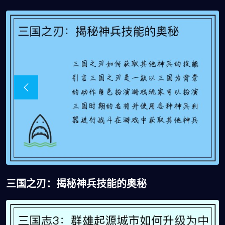
三国之刃：揭秘神兵技能的奥秘