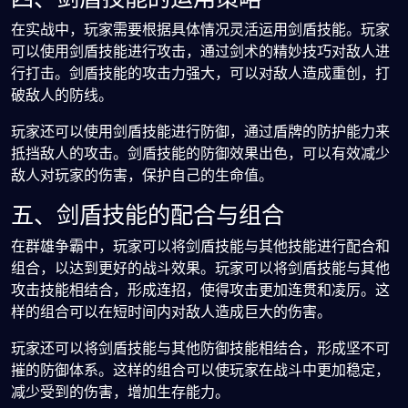
在实战中，玩家需要根据具体情况灵活运用剑盾技能。玩家
可以使用剑盾技能进行攻击，通过剑术的精妙技巧对敌人进
行打击。剑盾技能的攻击力强大，可以对敌人造成重创，打
破敌人的防线。
玩家还可以使用剑盾技能进行防御，通过盾牌的防护能力来
抵挡敌人的攻击。剑盾技能的防御效果出色，可以有效减少
敌人对玩家的伤害，保护自己的生命值。
五、剑盾技能的配合与组合
在群雄争霸中，玩家可以将剑盾技能与其他技能进行配合和
组合，以达到更好的战斗效果。玩家可以将剑盾技能与其他
攻击技能相结合，形成连招，使得攻击更加连贯和凌厉。这
样的组合可以在短时间内对敌人造成巨大的伤害。
玩家还可以将剑盾技能与其他防御技能相结合，形成坚不可
摧的防御体系。这样的组合可以使玩家在战斗中更加稳定，
减少受到的伤害，增加生存能力。