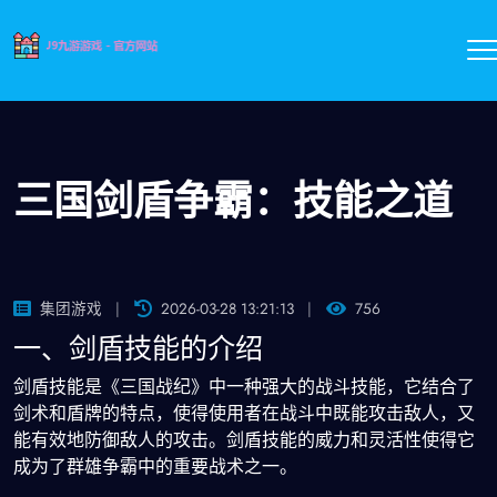
三国剑盾争霸：技能之道
集团游戏
2026-03-28 13:21:13
756
一、剑盾技能的介绍
剑盾技能是《三国战纪》中一种强大的战斗技能，它结合了
剑术和盾牌的特点，使得使用者在战斗中既能攻击敌人，又
能有效地防御敌人的攻击。剑盾技能的威力和灵活性使得它
成为了群雄争霸中的重要战术之一。