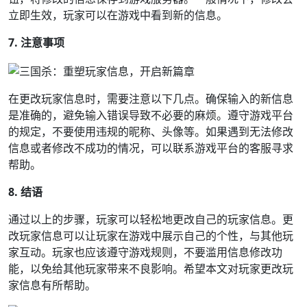
立即生效，玩家可以在游戏中看到新的信息。
7. 注意事项
在更改玩家信息时，需要注意以下几点。确保输入的新信息
是准确的，避免输入错误导致不必要的麻烦。遵守游戏平台
的规定，不要使用违规的昵称、头像等。如果遇到无法修改
信息或者修改不成功的情况，可以联系游戏平台的客服寻求
帮助。
8. 结语
通过以上的步骤，玩家可以轻松地更改自己的玩家信息。更
改玩家信息可以让玩家在游戏中展示自己的个性，与其他玩
家互动。玩家也应该遵守游戏规则，不要滥用信息修改功
能，以免给其他玩家带来不良影响。希望本文对玩家更改玩
家信息有所帮助。