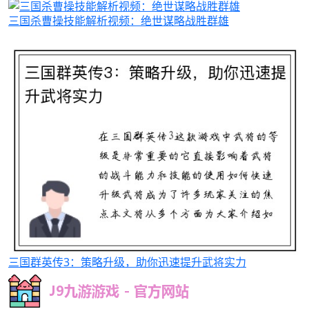
三国杀曹操技能解析视频：绝世谋略战胜群雄
三国群英传3：策略升级，助你迅速提升武将实力