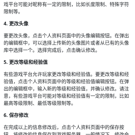
戏平台可能对昵称有一定的限制，比如长度限制、特殊字符
限制等。
4. 更改头像
要更改头像，点击个人资料页面中的头像编辑按钮。在弹出
的编辑框中，可以选择上传新的头像图片或者从已有的头像
库中选择一个。选择完成后，点击确认修改。
5. 更改等级和经验值
有些游戏平台允许玩家更改等级和经验值。要更改等级和经
验值，点击个人资料页面中的等级和经验值编辑按钮。在弹
出的编辑框中，输入新的等级和经验值，并确认修改。请注
意，有些游戏平台可能对等级和经验值有一定的限制，比如
最高等级限制、最低等级限制等。
6. 保存修改
在完成以上的信息修改后，点击个人资料页面中的保存按
钮，将修改的信息保存到游戏服务器。一般情况下，修改会