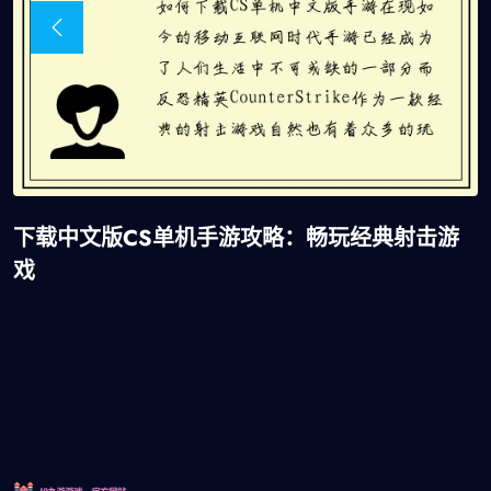
下载中文版CS单机手游攻略：畅玩经典射击游
戏