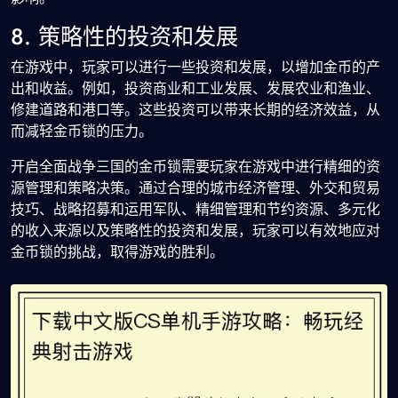
8. 策略性的投资和发展
在游戏中，玩家可以进行一些投资和发展，以增加金币的产
出和收益。例如，投资商业和工业发展、发展农业和渔业、
修建道路和港口等。这些投资可以带来长期的经济效益，从
而减轻金币锁的压力。
开启全面战争三国的金币锁需要玩家在游戏中进行精细的资
源管理和策略决策。通过合理的城市经济管理、外交和贸易
技巧、战略招募和运用军队、精细管理和节约资源、多元化
的收入来源以及策略性的投资和发展，玩家可以有效地应对
金币锁的挑战，取得游戏的胜利。