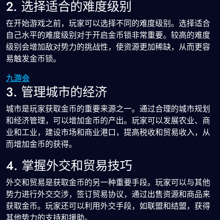
2. 选择适合的难度级别
在开始游戏之前，玩家可以选择不同的难度级别。选择适合
自己水平的难度级别对于开启金币锁非常重要。较高的难度
级别会增加敌对势力的挑战性，使资源更加稀缺，从而更容
易触发金币锁。
九游会
3. 管理城市的经济
城市是玩家获取金币的重要来源之一。通过合理的城市规划
和经济管理，可以增加金币的产出。玩家可以发展农业、商
业和工业，建设市场和商业港口，提高税收和贸易收入，从
而增加金币的获得。
4. 掌握外交和贸易技巧
外交和贸易是获取金币的另一种重要手段。玩家可以与其他
势力进行外交交涉，签订贸易协议，通过出售资源和商品来
获取金币。玩家还可以利用外交手段，如联盟和结盟，获得
其他势力的支持和援助。