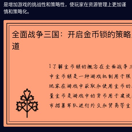
是增加游戏的挑战性和策略性，使玩家在资源管理上更加谨
慎和策略化。