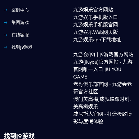
九游娱乐官方网站
案例中心
九游娱乐手机版入口
集团游戏
九游娱乐手机版官网
九游娱乐Web网页版
在线客服
九游娱乐app下载地址
找到J9游戏
九游会(J9) | J9游戏官方网站
九游(jiuyou)官方网站 - 九游
官网唯一入口 JIU YOU
GAME
老哥俱乐部官网 - 九游会老
哥官方社区
澳门美高梅,成就璀璨时刻,
美高梅娱乐
威尼斯人官网 - 打造极致博
彩与度假体验
找到J9游戏