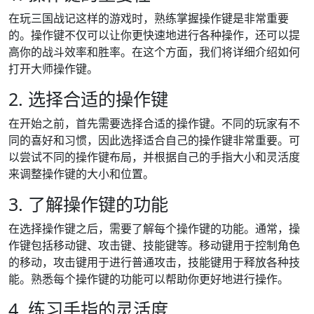
在玩三国战记这样的游戏时，熟练掌握操作键是非常重要
的。操作键不仅可以让你更快速地进行各种操作，还可以提
高你的战斗效率和胜率。在这个方面，我们将详细介绍如何
打开大师操作键。
2. 选择合适的操作键
在开始之前，首先需要选择合适的操作键。不同的玩家有不
同的喜好和习惯，因此选择适合自己的操作键非常重要。可
以尝试不同的操作键布局，并根据自己的手指大小和灵活度
来调整操作键的大小和位置。
3. 了解操作键的功能
在选择操作键之后，需要了解每个操作键的功能。通常，操
作键包括移动键、攻击键、技能键等。移动键用于控制角色
的移动，攻击键用于进行普通攻击，技能键用于释放各种技
能。熟悉每个操作键的功能可以帮助你更好地进行操作。
4. 练习手指的灵活度