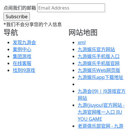
点阅我们的邮箱
*我们不会分享您的个人信息
导航
网站地图
发现九游会
xml
案例中心
九游娱乐官方网站
集团游戏
九游娱乐手机版入口
在线客服
九游娱乐手机版官网
找到J9游戏
九游娱乐Web网页版
九游娱乐app下载地址
九游会(J9) | J9游戏官方
网站
九游(jiuyou)官方网站 -
九游官网唯一入口 JIU
YOU GAME
老哥俱乐部官网 - 九游